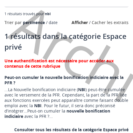
Arch
1 résultats trouvés pour
nbi
Trier par
pertinence
date
Afficher
Cacher les extraits
1 résultats dans la catégorie Espace
privé
Une authentification est nécessaire pour accéder aux
contenus de cette rubrique
Peut-on cumuler la
nouvelle bonification indiciaire
avec la
PFR ?
...La Nouvelle bonification indiciaire (
NBI
) peut-être cumulée
avec le versement de la PFR. Cependant, la part de la PFR liée
aux fonctions exercées peut apparaître comme faisant double
emploi avec la
NBI
. Pour le futur, il sera donc préconisé
d’intégrer...Peut-on cumuler la
nouvelle bonification
indiciaire
avec la PFR ?...
Consulter tous les résultats de la catégorie Espace privé