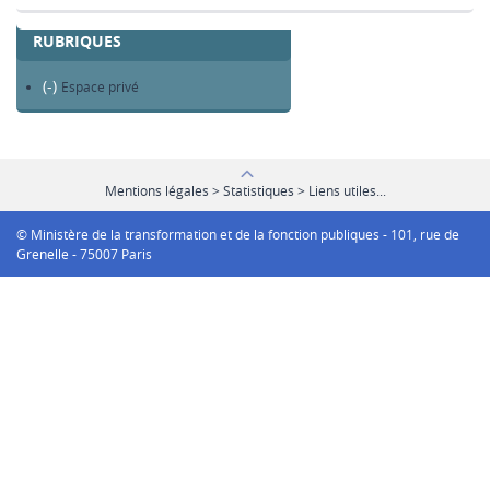
RUBRIQUES
(-)
Remove Espace privé filter
Espace privé
Mentions légales > Statistiques > Liens utiles...
© Ministère de la transformation et de la fonction publiques - 101, rue de
Grenelle - 75007 Paris