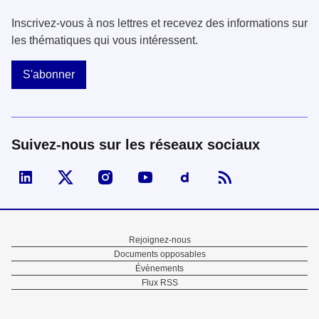
Inscrivez-vous à nos lettres et recevez des informations sur
les thématiques qui vous intéressent.
S'abonner
Suivez-nous sur les réseaux sociaux
Visiter la page Linked In de fonction publique
Visiter la page X de fonction publique
Visiter la page Instagram de fonction p
Visiter la page You Tube de fon
Visiter la page Dailymo
Menu
Rejoignez-nous
Documents opposables
Pied
Évènements
Flux RSS
de
page