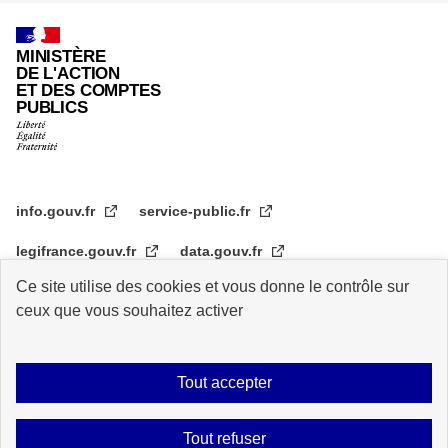
MINISTÈRE
DE L'ACTION
ET DES COMPTES
PUBLICS
info.gouv.fr
service-public.fr
legifrance.gouv.fr
data.gouv.fr
Ce site utilise des cookies et vous donne le contrôle sur
transformation.gouv.fr
ceux que vous souhaitez activer
Plan du site
Accessibilité : partiellement conforme
Mentions légales
Tout accepter
Archive
Statistiques de consultation
Logos
Données personnelles
Tout refuser
Contact
Gestion des cookies