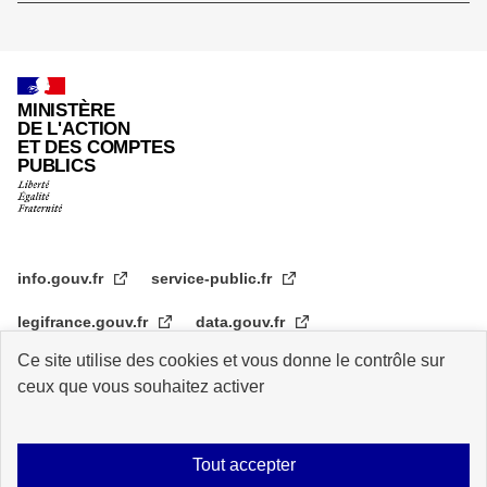
de
page
MINISTÈRE
DE L'ACTION
ET DES COMPTES
PUBLICS
info.gouv.fr
service-public.fr
legifrance.gouv.fr
data.gouv.fr
Ce site utilise des cookies et vous donne le contrôle sur
transformation.gouv.fr
ceux que vous souhaitez activer
Plan du site
Accessibilité : partiellement conforme
Mentions légales
Tout accepter