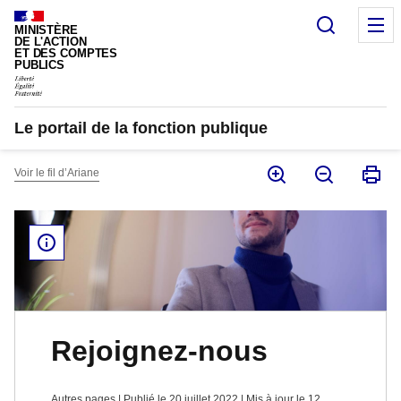
Panneau de gestion des cookies
Recherc
M
MINISTÈRE
DE L'ACTION
ET DES COMPTES
PUBLICS
Le portail de la fonction publique
Voir le fil d’Ariane
Rejoignez-nous
Autres pages | Publié le 20 juillet 2022 | Mis à jour le 12