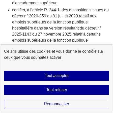
d'encadrement supérieur ;
codifier, à l’article R. 344-1, des dispositions issues du
décret n° 2020-959 du 31 juillet 2020 relatif aux
emplois supérieurs de la fonction publique
hospitalière dans sa version résultant du décret n°
2025-1143 du 27 novembre 2025 relatif à certains
emplois supérieurs de la fonction publique
hospitalière ;
Ce site utilise des cookies et vous donne le contrôle sur
corriger des erreurs matérielles :
ceux que vous souhaitez activer
R. 326-27, R. 332-25, R. 342-1,
Modification des dispositions du
décret n° 86-83 du 17
janvier 1986
relatif aux dispositions générales
Tout accepter
applicables aux agents contractuels de l’État, pour y
déplacer (dans des articles 44-2 et 47-3) des
Tout refuser
dispositions issues du décret n° 2007-1942 du 26
décembre 2007 et qui s’appliquent aux agents
contractuels bénéficiant d’une action de formation après
Personnaliser
avoir quitté l’administration, notamment en raison d’un