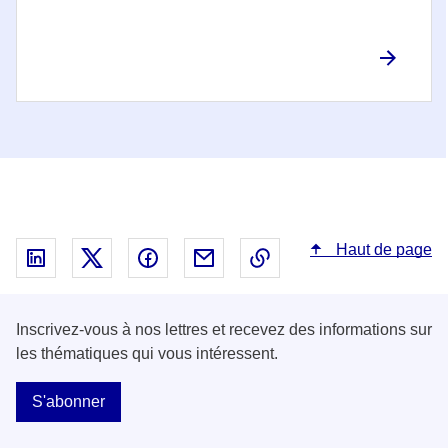
Haut de page
Partager sur Linked In - nouvelle fenêtre
Partager sur X - nouvelle fenêtre
Partager sur Facebook - nouvelle fenêt
Partager par email - nouvelle fe
Copier le lien dans le 
Inscrivez-vous à nos lettres et recevez des informations sur
les thématiques qui vous intéressent.
S'abonner