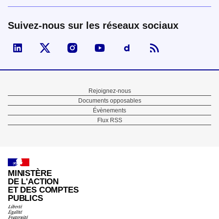
Suivez-nous sur les réseaux sociaux
Visiter la page Linked In de fonction publique
Visiter la page X de fonction publique
Visiter la page Instagram de fonction p
Visiter la page You Tube de fon
Visiter la page Dailymo
Menu
Rejoignez-nous
Documents opposables
Pied
Évènements
Flux RSS
de
page
MINISTÈRE
DE L'ACTION
ET DES COMPTES
PUBLICS