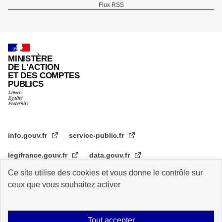
Flux RSS
de
page
MINISTÈRE
DE L'ACTION
ET DES COMPTES
PUBLICS
info.gouv.fr
service-public.fr
legifrance.gouv.fr
data.gouv.fr
Ce site utilise des cookies et vous donne le contrôle sur
transformation.gouv.fr
ceux que vous souhaitez activer
Plan du site
Accessibilité : partiellement conforme
Mentions légales
Tout accepter