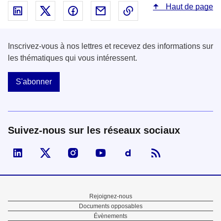
Haut de page
Partager sur Linked In - nouvelle fenêtre
Partager sur X - nouvelle fenêtre
Partager sur Facebook - nouvelle fenêt
Partager par email - nouvelle fe
Copier le lien dans le 
Inscrivez-vous à nos lettres et recevez des informations sur
les thématiques qui vous intéressent.
S'abonner
Suivez-nous sur les réseaux sociaux
Visiter la page Linked In de fonction publique
Visiter la page X de fonction publique
Visiter la page Instagram de fonction p
Visiter la page You Tube de fon
Visiter la page Dailymo
Menu
Rejoignez-nous
Documents opposables
Pied
Évènements