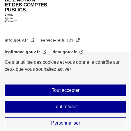
ET DES COMPTES
PUBLICS
info.gouv.fr
service-public.fr
legifrance.gouv.fr
data.gouv.fr
Ce site utilise des cookies et vous donne le contrôle sur
transformation.gouv.fr
ceux que vous souhaitez activer
Plan du site
Accessibilité : partiellement conforme
Mentions légales
Tout accepter
Archive
Statistiques de consultation
Logos
Données personnelles
Tout refuser
Contact
Gestion des cookies
Sauf mention explicite de propriété intellectuelle détenue par des tiers, les
Personnaliser
contenus de ce site sont proposés sous
licence etalab-2.0