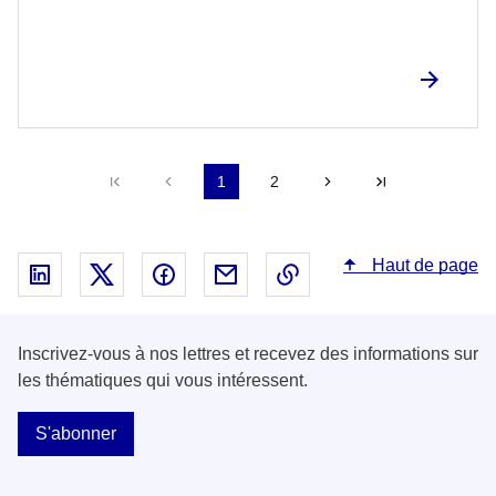
Première page
Précédent
1
2
Suivant
Dernière pag
Haut de page
Partager sur Linked In - nouvelle fenêtre
Partager sur X - nouvelle fenêtre
Partager sur Facebook - nouvelle fenêt
Partager par email - nouvelle fe
Copier le lien dans le 
Inscrivez-vous à nos lettres et recevez des informations sur
les thématiques qui vous intéressent.
S'abonner