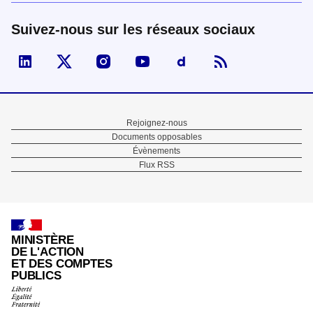
Suivez-nous sur les réseaux sociaux
Visiter la page Linked In de fonction publique
Visiter la page X de fonction publique
Visiter la page Instagram de fonction p
Visiter la page You Tube de fon
Visiter la page Dailymo
Menu
Rejoignez-nous
Documents opposables
Pied
Évènements
Flux RSS
de
page
MINISTÈRE
DE L'ACTION
ET DES COMPTES
PUBLICS