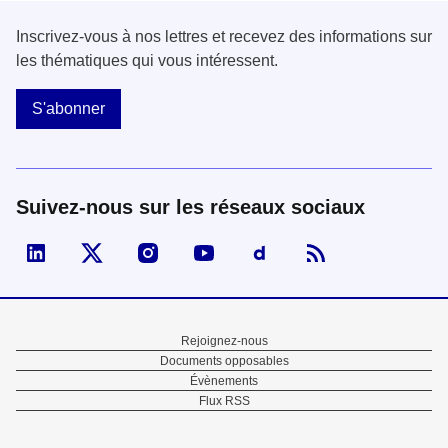
Inscrivez-vous à nos lettres et recevez des informations sur
les thématiques qui vous intéressent.
S'abonner
Suivez-nous sur les réseaux sociaux
Visiter la page Linked In de fonction publique
Visiter la page X de fonction publique
Visiter la page Instagram de fonction p
Visiter la page You Tube de fon
Visiter la page Dailymo
Menu
Rejoignez-nous
Documents opposables
Pied
Évènements
Flux RSS
de
page