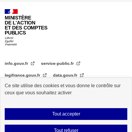
MINISTÈRE
DE L'ACTION
ET DES COMPTES
PUBLICS
info.gouv.fr
service-public.fr
legifrance.gouv.fr
data.gouv.fr
Ce site utilise des cookies et vous donne le contrôle sur
transformation.gouv.fr
ceux que vous souhaitez activer
Plan du site
Accessibilité : partiellement conforme
Mentions légales
Tout accepter
Archive
Statistiques de consultation
Logos
Données personnelles
Tout refuser
Contact
Gestion des cookies