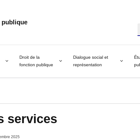
n publique
R
Droit de la
Dialogue social et
Étu
fonction publique
représentation
pub
s services
ovembre 2025