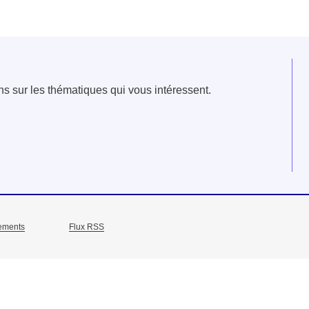
e fenêtre
velle fenêtre
dans le presse-papier
ns sur les thématiques qui vous intéressent.
ements
Flux RSS