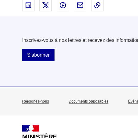
Partager sur Linked In - nouvelle fenêtre
Partager sur X - nouvelle fenêtre
Partager sur Facebook - nouvell
Partager par email - nou
Copier le lien 
Inscrivez-vous à nos lettres et recevez des informatio
S'abonner
Rejoignez-nous
Documents opposables
Évèn
Menu
Pied
de
MINISTÈRE