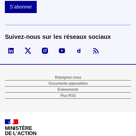
S'abonner
Suivez-nous sur les réseaux sociaux
Visiter la page Linked In de fonction publique
Visiter la page X de fonction publique
Visiter la page Instagram de fonction p
Visiter la page You Tube de fon
Visiter la page Dailymo
Menu
Rejoignez-nous
Documents opposables
Pied
Évènements
Flux RSS
de
page
MINISTÈRE
DE L'ACTION