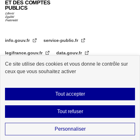
ET DES COMPTES
PUBLICS
info.gouv.fr
service-public.fr
legifrance.gouv.fr
data.gouv.fr
Ce site utilise des cookies et vous donne le contrôle sur
transformation.gouv.fr
ceux que vous souhaitez activer
Plan du site
Accessibilité : partiellement conforme
Mentions légales
Tout accepter
Archive
Statistiques de consultation
Logos
Données personnelles
Tout refuser
Contact
Gestion des cookies
Sauf mention explicite de propriété intellectuelle détenue par des tiers, les
Personnaliser
contenus de ce site sont proposés sous
licence etalab-2.0