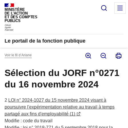
Panneau de gestion des cookies
Recherc
M
MINISTÈRE
DE L'ACTION
ET DES COMPTES
PUBLICS
Le portail de la fonction publique
Voir le fil d’Ariane
Sélection du JORF n°0271
du 16 novembre 2024
2
LOI n° 2024-1027 du 15 novembre 2024 visant à
poursuivre l'expérimentation relative au travail à temps
partagé aux fins d'employabilité (1)
Modifie : code du travail
Modifie : loi n° 2018-771 du 5 septembre 2018 pour la