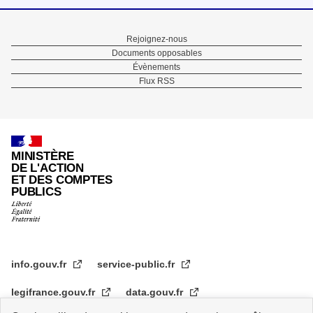
Menu
Rejoignez-nous
Documents opposables
Pied
Évènements
Flux RSS
de
page
MINISTÈRE
DE L'ACTION
ET DES COMPTES
PUBLICS
info.gouv.fr
service-public.fr
legifrance.gouv.fr
data.gouv.fr