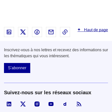
Haut de page
Partager sur Linked In - nouvelle fenêtre
Partager sur X - nouvelle fenêtre
Partager sur Facebook - nouvelle fenêt
Partager par email - nouvelle fe
Copier le lien dans le 
Inscrivez-vous à nos lettres et recevez des informations sur
les thématiques qui vous intéressent.
S'abonner
Suivez-nous sur les réseaux sociaux
Visiter la page Linked In de fonction publique
Visiter la page X de fonction publique
Visiter la page Instagram de fonction p
Visiter la page You Tube de fon
Visiter la page Dailymo