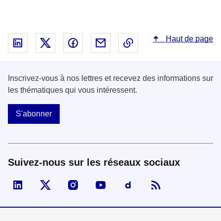
Haut de page
Partager sur Linked In - nouvelle fenêtre
Partager sur X - nouvelle fenêtre
Partager sur Facebook - nouvelle fenêt
Partager par email - nouvelle fe
Copier le lien dans le 
Inscrivez-vous à nos lettres et recevez des informations sur
les thématiques qui vous intéressent.
S'abonner
Suivez-nous sur les réseaux sociaux
Visiter la page Linked In de fonction publique
Visiter la page X de fonction publique
Visiter la page Instagram de fonction p
Visiter la page You Tube de fon
Visiter la page Dailymo