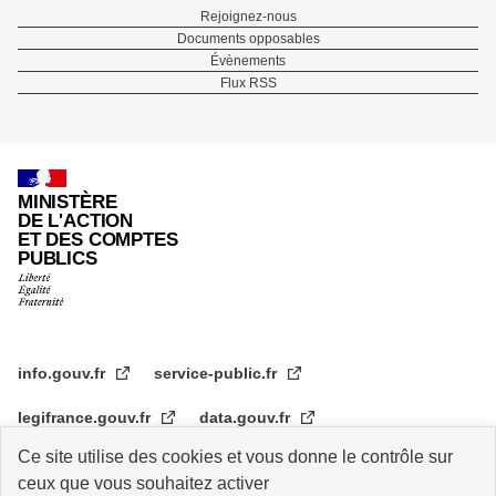
Menu
Rejoignez-nous
Documents opposables
Pied
Évènements
Flux RSS
de
page
MINISTÈRE
DE L'ACTION
ET DES COMPTES
PUBLICS
info.gouv.fr
service-public.fr
legifrance.gouv.fr
data.gouv.fr
Ce site utilise des cookies et vous donne le contrôle sur
transformation.gouv.fr
ceux que vous souhaitez activer