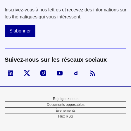
Inscrivez-vous à nos lettres et recevez des informations sur
les thématiques qui vous intéressent.
S'abonner
Suivez-nous sur les réseaux sociaux
Visiter la page Linked In de fonction publique
Visiter la page X de fonction publique
Visiter la page Instagram de fonction p
Visiter la page You Tube de fon
Visiter la page Dailymo
Menu
Rejoignez-nous
Documents opposables
Pied
Évènements
Flux RSS
de
page