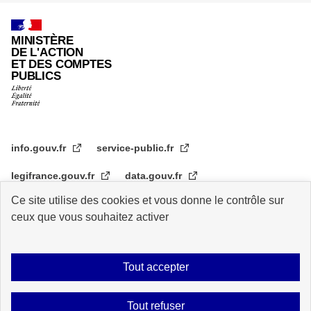
MINISTÈRE
DE L'ACTION
ET DES COMPTES
PUBLICS
info.gouv.fr
service-public.fr
legifrance.gouv.fr
data.gouv.fr
Ce site utilise des cookies et vous donne le contrôle sur
transformation.gouv.fr
ceux que vous souhaitez activer
Plan du site
Accessibilité : partiellement conforme
Mentions légales
Tout accepter
Archive
Statistiques de consultation
Logos
Données personnelles
Tout refuser
Contact
Gestion des cookies