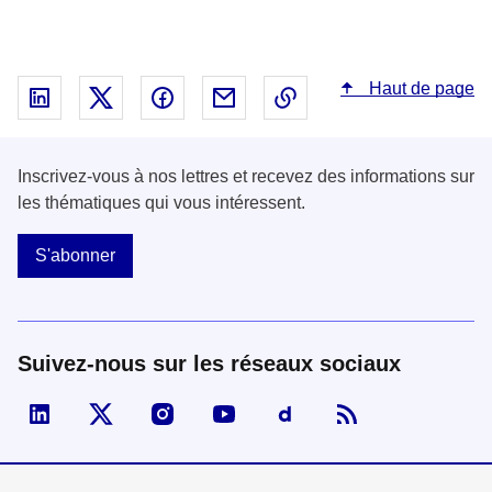
Haut de page
Partager sur Linked In - nouvelle fenêtre
Partager sur X - nouvelle fenêtre
Partager sur Facebook - nouvelle fenêt
Partager par email - nouvelle fe
Copier le lien dans le 
Inscrivez-vous à nos lettres et recevez des informations sur
les thématiques qui vous intéressent.
S'abonner
Suivez-nous sur les réseaux sociaux
Visiter la page Linked In de fonction publique
Visiter la page X de fonction publique
Visiter la page Instagram de fonction p
Visiter la page You Tube de fon
Visiter la page Dailymo