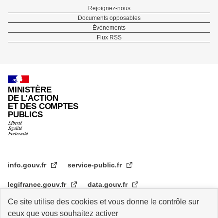
Menu
Rejoignez-nous
Documents opposables
Pied
Évènements
Flux RSS
de
page
MINISTÈRE
DE L'ACTION
ET DES COMPTES
PUBLICS
info.gouv.fr
service-public.fr
legifrance.gouv.fr
data.gouv.fr
Ce site utilise des cookies et vous donne le contrôle sur
transformation.gouv.fr
ceux que vous souhaitez activer