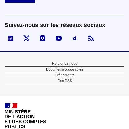
Suivez-nous sur les réseaux sociaux
Visiter la page Linked In de fonction publique
Visiter la page X de fonction publique
Visiter la page Instagram de fonction p
Visiter la page You Tube de fon
Visiter la page Dailymo
Menu
Rejoignez-nous
Documents opposables
Pied
Évènements
Flux RSS
de
page
MINISTÈRE
DE L'ACTION
ET DES COMPTES
PUBLICS