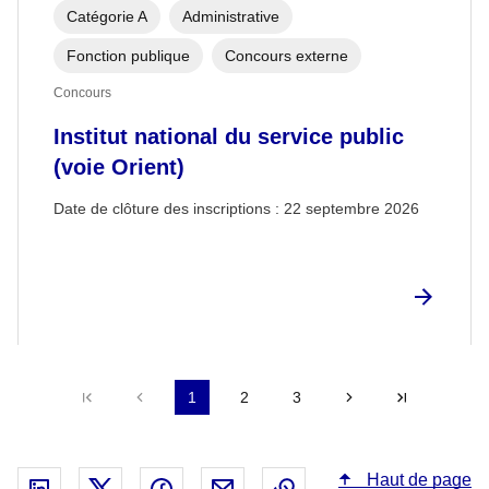
Catégorie A
Administrative
Fonction publique
Concours externe
Concours
Institut national du service public
(voie Orient)
Date de clôture des inscriptions :
22 septembre 2026
Première page
Précédent
1
2
3
Suivant
Dernière 
Haut de page
Partager sur Linked In - nouvelle fenêtre
Partager sur X - nouvelle fenêtre
Partager sur Facebook - nouvelle fenêt
Partager par email - nouvelle fe
Copier le lien dans le 