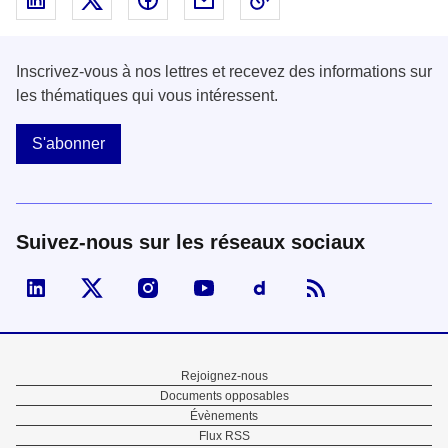
Inscrivez-vous à nos lettres et recevez des informations sur
les thématiques qui vous intéressent.
S'abonner
Suivez-nous sur les réseaux sociaux
Visiter la page Linked In de fonction publique
Visiter la page X de fonction publique
Visiter la page Instagram de fonction p
Visiter la page You Tube de fon
Visiter la page Dailymo
Menu
Rejoignez-nous
Documents opposables
Pied
Évènements
Flux RSS
de