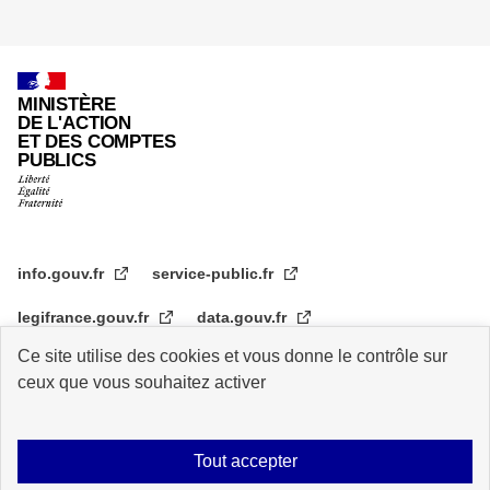
page
MINISTÈRE
DE L'ACTION
ET DES COMPTES
PUBLICS
info.gouv.fr
service-public.fr
legifrance.gouv.fr
data.gouv.fr
Ce site utilise des cookies et vous donne le contrôle sur
transformation.gouv.fr
ceux que vous souhaitez activer
Plan du site
Accessibilité : partiellement conforme
Mentions légales
Tout accepter
Archive
Statistiques de consultation
Logos
Données personnelles