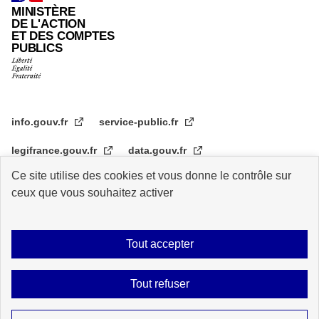
MINISTÈRE
DE L'ACTION
ET DES COMPTES
PUBLICS
info.gouv.fr
service-public.fr
legifrance.gouv.fr
data.gouv.fr
Ce site utilise des cookies et vous donne le contrôle sur
transformation.gouv.fr
ceux que vous souhaitez activer
Plan du site
Accessibilité : partiellement conforme
Mentions légales
Tout accepter
Archive
Statistiques de consultation
Logos
Données personnelles
Tout refuser
Contact
Gestion des cookies
Sauf mention explicite de propriété intellectuelle détenue par des tiers, les