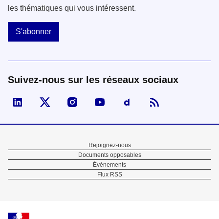
les thématiques qui vous intéressent.
S'abonner
Suivez-nous sur les réseaux sociaux
Visiter la page Linked In de fonction publique
Visiter la page X de fonction publique
Visiter la page Instagram de fonction p
Visiter la page You Tube de fon
Visiter la page Dailymo
Menu
Rejoignez-nous
Documents opposables
Pied
Évènements
Flux RSS
de
page