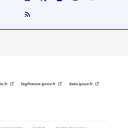
ic.fr
legifrance.gouv.fr
data.gouv.fr