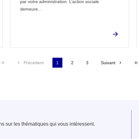
par votre administration. L’action sociale
demeure...
Première page
Précédent
1
2
3
Suivant
e fenêtre
velle fenêtre
dans le presse-papier
ns sur les thématiques qui vous intéressent.