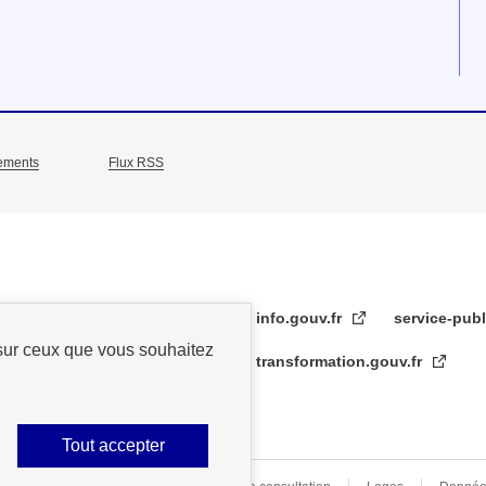
ements
Flux RSS
info.gouv.fr
service-publ
 sur ceux que vous souhaitez
transformation.gouv.fr
Tout accepter