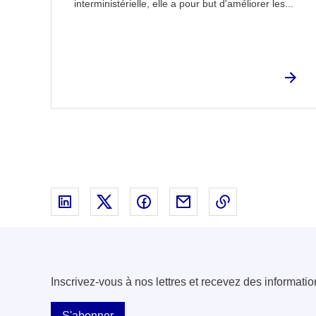
interministérielle, elle a pour but d'améliorer les...
Partager sur Linked In - nouvelle fenêtre
Partager sur X - nouvelle fenêtre
Partager sur Facebook - nouvell
Partager par email - nou
Copier le lien 
Inscrivez-vous à nos lettres et recevez des informatio
S'abonner