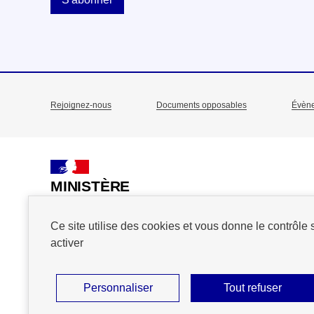
Rejoignez-nous
Documents opposables
Évèn
Menu
Pied
de
MINISTÈRE
DE L'ACTION
page
ET DES COMPTES
Ce site utilise des cookies et vous donne le contrôle
PUBLICS
activer
Personnaliser
Tout refuser