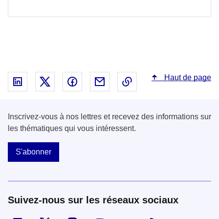
Haut de page
Partager sur Linked In - nouvelle fenêtre
Partager sur X - nouvelle fenêtre
Partager sur Facebook - nouvelle fenêt
Partager par email - nouvelle fe
Copier le lien dans le 
Inscrivez-vous à nos lettres et recevez des informations sur
les thématiques qui vous intéressent.
S'abonner
Suivez-nous sur les réseaux sociaux