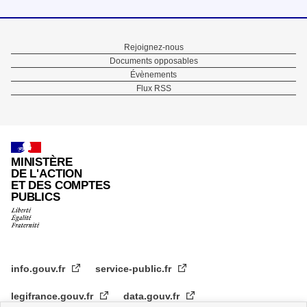
Menu
Rejoignez-nous
Documents opposables
Pied
Évènements
Flux RSS
de
page
MINISTÈRE
DE L'ACTION
ET DES COMPTES
PUBLICS
info.gouv.fr
service-public.fr
legifrance.gouv.fr
data.gouv.fr