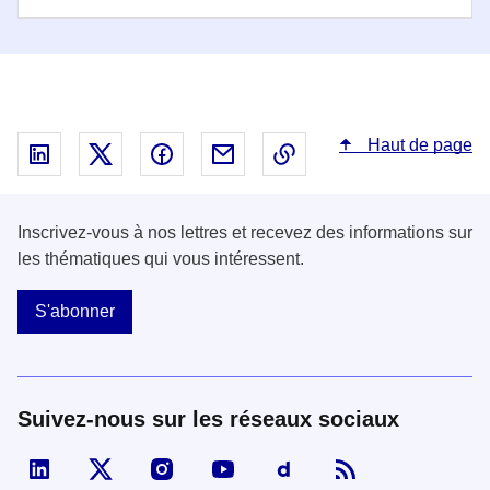
Haut de page
Partager sur Linked In - nouvelle fenêtre
Partager sur X - nouvelle fenêtre
Partager sur Facebook - nouvelle fenêt
Partager par email - nouvelle fe
Copier le lien dans le 
Inscrivez-vous à nos lettres et recevez des informations sur
les thématiques qui vous intéressent.
S'abonner
Suivez-nous sur les réseaux sociaux
Visiter la page Linked In de fonction publique
Visiter la page X de fonction publique
Visiter la page Instagram de fonction p
Visiter la page You Tube de fon
Visiter la page Dailymo