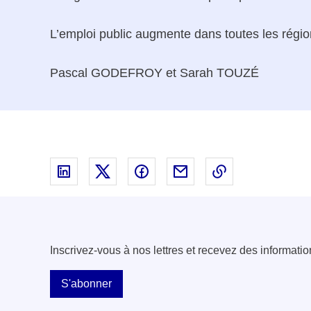
L’emploi public augmente dans toutes les région
Pascal GODEFROY et Sarah TOUZÉ
Partager sur Linked In - nouvelle fenêtre
Partager sur X - nouvelle fenêtre
Partager sur Facebook - nouvell
Partager par email - nou
Copier le lien 
Inscrivez-vous à nos lettres et recevez des informatio
S'abonner