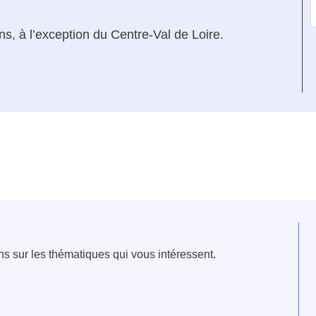
s, à l’exception du Centre-Val de Loire.
e fenêtre
velle fenêtre
dans le presse-papier
ns sur les thématiques qui vous intéressent.