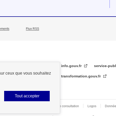
ements
Flux RSS
info.gouv.fr
service-publ
 sur ceux que vous souhaitez
transformation.gouv.fr
Tout accepter
s légales
Archive
Statistiques de consultation
Logos
Donnée