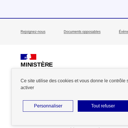
Rejoignez-nous
Documents opposables
Évèn
Menu
Pied
de
MINISTÈRE
DE L'ACTION
page
ET DES COMPTES
Ce site utilise des cookies et vous donne le contrôle
PUBLICS
activer
Personnaliser
Tout refuser
Plan du site
Accessibilité : partiellement conforme
Mention