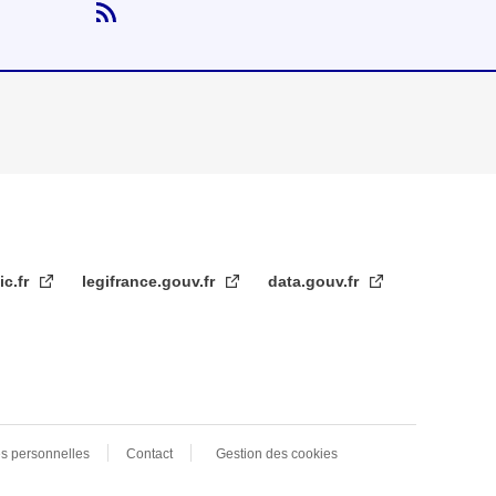
ic.fr
legifrance.gouv.fr
data.gouv.fr
s personnelles
Contact
Gestion des cookies