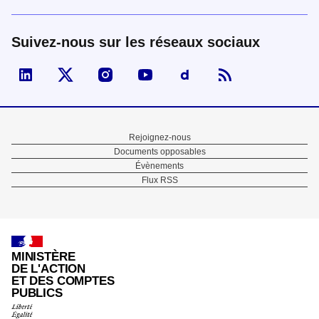
Suivez-nous sur les réseaux sociaux
Visiter la page Linked In de fonction publique
Visiter la page X de fonction publique
Visiter la page Instagram de fonction p
Visiter la page You Tube de fon
Visiter la page Dailymo
Menu
Rejoignez-nous
Documents opposables
Pied
Évènements
Flux RSS
de
page
MINISTÈRE
DE L'ACTION
ET DES COMPTES
PUBLICS