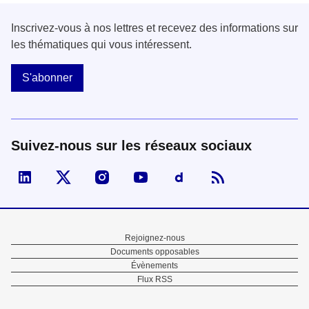
Inscrivez-vous à nos lettres et recevez des informations sur
les thématiques qui vous intéressent.
S'abonner
Suivez-nous sur les réseaux sociaux
Visiter la page Linked In de fonction publique
Visiter la page X de fonction publique
Visiter la page Instagram de fonction p
Visiter la page You Tube de fon
Visiter la page Dailymo
Menu
Rejoignez-nous
Documents opposables
Pied
Évènements
Flux RSS
de