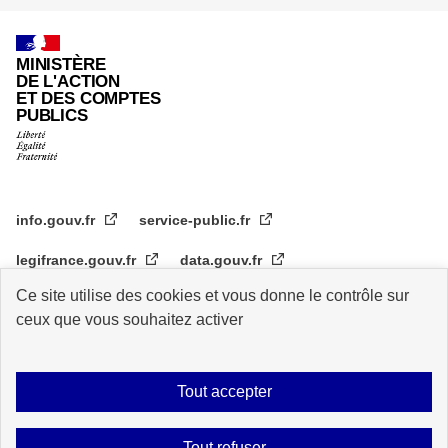
page
MINISTÈRE
DE L'ACTION
ET DES COMPTES
PUBLICS
info.gouv.fr
service-public.fr
legifrance.gouv.fr
data.gouv.fr
Ce site utilise des cookies et vous donne le contrôle sur
transformation.gouv.fr
ceux que vous souhaitez activer
Plan du site
Accessibilité : partiellement conforme
Mentions légales
Tout accepter
Archive
Statistiques de consultation
Logos
Données personnelles
Tout refuser