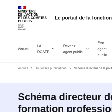
Panneau de gestion des cookies
MINISTÈRE
DE L'ACTION
Le portail de la fonctio
ET DES COMPTES
PUBLICS
Être
La
Devenir
Accueil
agent
DGAFP
agent public
public
Accueil
Toutes les publications
Schéma directeur de la polit
Schéma directeur de
formation professio