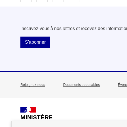
Inscrivez-vous à nos lettres et recevez des informatio
S'abonner
Rejoignez-nous
Documents opposables
Évèn
Menu
Pied
de
MINISTÈRE
DE L'ACTION
page