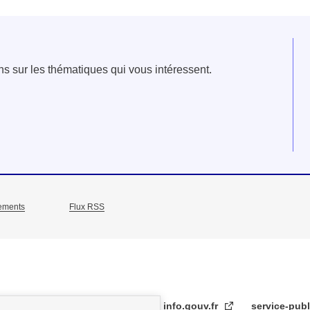
ns sur les thématiques qui vous intéressent.
ements
Flux RSS
info.gouv.fr
service-publ