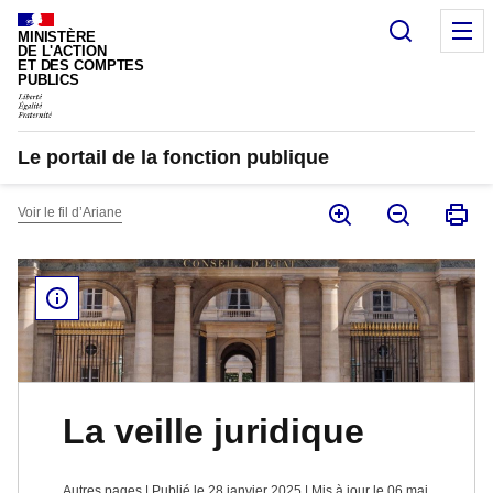
Panneau de gestion des cookies
Recherc
M
MINISTÈRE
DE L'ACTION
ET DES COMPTES
PUBLICS
Le portail de la fonction publique
Voir le fil d’Ariane
La veille juridique
Autres pages | Publié le 28 janvier 2025 | Mis à jour le 06 mai