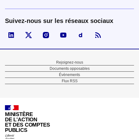
Suivez-nous sur les réseaux sociaux
Visiter la page Linked In de fonction publique
Visiter la page X de fonction publique
Visiter la page Instagram de fonction p
Visiter la page You Tube de fon
Visiter la page Dailymo
Menu
Rejoignez-nous
Documents opposables
Pied
Évènements
Flux RSS
de
page
MINISTÈRE
DE L'ACTION
ET DES COMPTES
PUBLICS