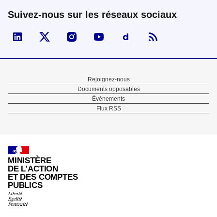
Suivez-nous sur les réseaux sociaux
Visiter la page Linked In de fonction publique
Visiter la page X de fonction publique
Visiter la page Instagram de fonction p
Visiter la page You Tube de fon
Visiter la page Dailymo
Menu
Rejoignez-nous
Documents opposables
Pied
Évènements
Flux RSS
de
page
MINISTÈRE
DE L'ACTION
ET DES COMPTES
PUBLICS