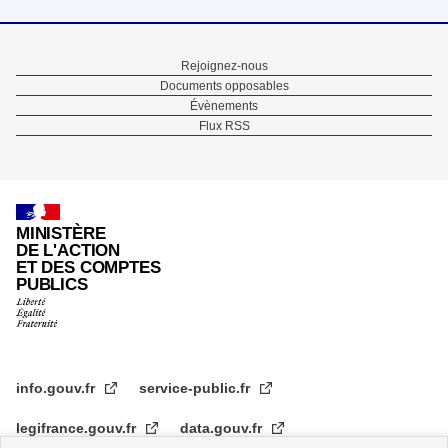
Menu
Rejoignez-nous
Documents opposables
Pied
Évènements
Flux RSS
de
page
MINISTÈRE
DE L'ACTION
ET DES COMPTES
PUBLICS
info.gouv.fr
service-public.fr
legifrance.gouv.fr
data.gouv.fr