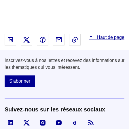
Haut de page
Partager sur Linked In - nouvelle fenêtre
Partager sur X - nouvelle fenêtre
Partager sur Facebook - nouvelle fenêt
Partager par email - nouvelle fe
Copier le lien dans le 
Inscrivez-vous à nos lettres et recevez des informations sur
les thématiques qui vous intéressent.
S'abonner
Suivez-nous sur les réseaux sociaux
Visiter la page Linked In de fonction publique
Visiter la page X de fonction publique
Visiter la page Instagram de fonction p
Visiter la page You Tube de fon
Visiter la page Dailymo