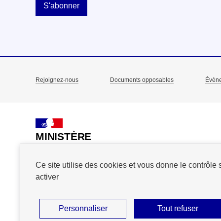
S'abonner
Rejoignez-nous
Documents opposables
Évèn
Menu
Pied
de
MINISTÈRE
DE L'ACTION
page
ET DES COMPTES
Ce site utilise des cookies et vous donne le contrôle
PUBLICS
activer
Personnaliser
Tout refuser