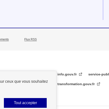
ements
Flux RSS
info.gouv.fr
service-publ
 sur ceux que vous souhaitez
transformation.gouv.fr
Tout accepter