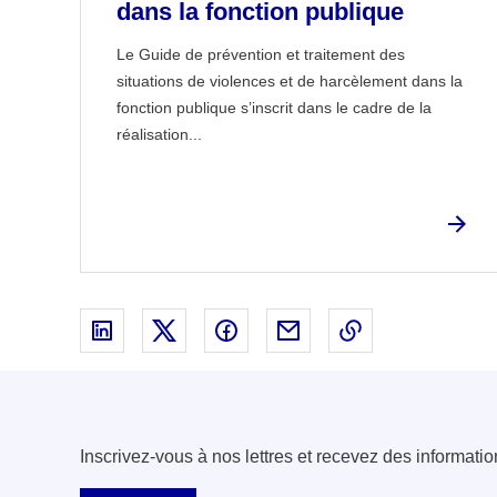
dans la fonction publique
Le Guide de prévention et traitement des
situations de violences et de harcèlement dans la
fonction publique s’inscrit dans le cadre de la
réalisation...
Partager sur Linked In - nouvelle fenêtre
Partager sur X - nouvelle fenêtre
Partager sur Facebook - nouvell
Partager par email - nou
Copier le lien 
Inscrivez-vous à nos lettres et recevez des informatio