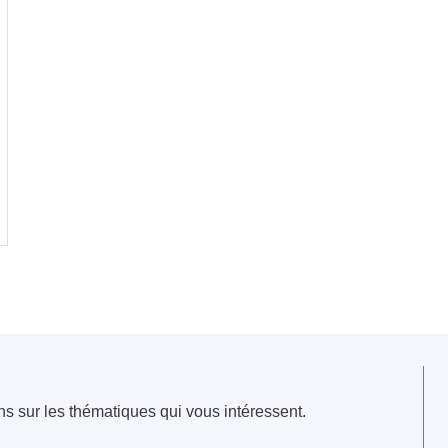
e fenêtre
velle fenêtre
dans le presse-papier
ns sur les thématiques qui vous intéressent.