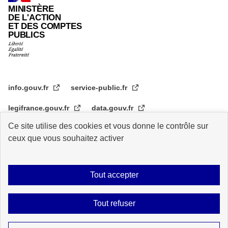
MINISTÈRE
DE L'ACTION
ET DES COMPTES
PUBLICS
info.gouv.fr
service-public.fr
legifrance.gouv.fr
data.gouv.fr
Ce site utilise des cookies et vous donne le contrôle sur
transformation.gouv.fr
ceux que vous souhaitez activer
Plan du site
Accessibilité : partiellement conforme
Mentions légales
Tout accepter
Archive
Statistiques de consultation
Logos
Données personnelles
Tout refuser
Contact
Gestion des cookies
Sauf mention explicite de propriété intellectuelle détenue par des tiers, les