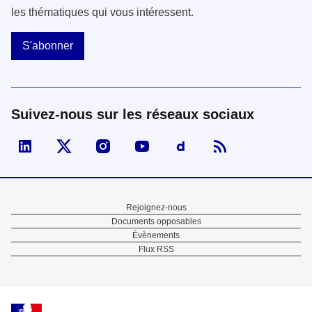
les thématiques qui vous intéressent.
S'abonner
Suivez-nous sur les réseaux sociaux
Visiter la page Linked In de fonction publique
Visiter la page X de fonction publique
Visiter la page Instagram de fonction p
Visiter la page You Tube de fon
Visiter la page Dailymo
Menu
Rejoignez-nous
Documents opposables
Pied
Évènements
Flux RSS
de
page