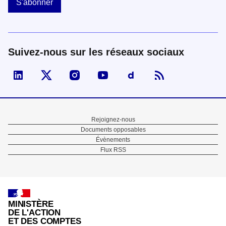
S'abonner
Suivez-nous sur les réseaux sociaux
Visiter la page Linked In de fonction publique
Visiter la page X de fonction publique
Visiter la page Instagram de fonction p
Visiter la page You Tube de fon
Visiter la page Dailymo
Menu
Rejoignez-nous
Documents opposables
Pied
Évènements
Flux RSS
de
page
MINISTÈRE
DE L'ACTION
ET DES COMPTES