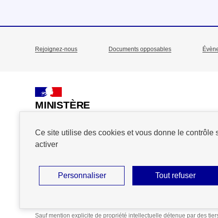
Rejoignez-nous
Documents opposables
Évèn
Menu
Pied
de
MINISTÈRE
DE L'ACTION
page
ET DES COMPTES
Ce site utilise des cookies et vous donne le contrôle
PUBLICS
activer
Personnaliser
Tout refuser
Plan du site
Accessibilité : partiellement conforme
Mention
Sauf mention explicite de propriété intellectuelle détenue par des tie