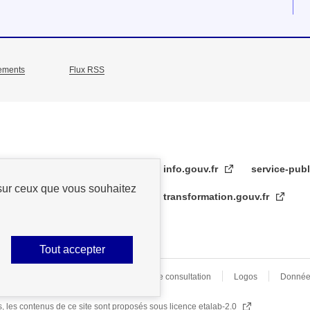
ements
Flux RSS
info.gouv.fr
service-publ
 sur ceux que vous souhaitez
transformation.gouv.fr
Tout accepter
s légales
Archive
Statistiques de consultation
Logos
Donnée
rs, les contenus de ce site sont proposés sous
licence etalab-2.0