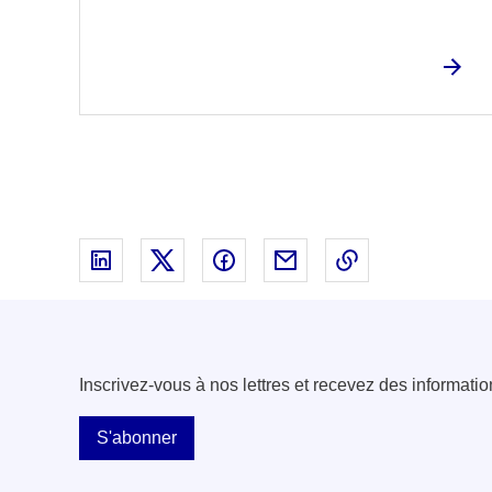
Partager sur Linked In - nouvelle fenêtre
Partager sur X - nouvelle fenêtre
Partager sur Facebook - nouvell
Partager par email - nou
Copier le lien 
Inscrivez-vous à nos lettres et recevez des informatio
S'abonner