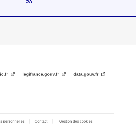
ic.fr
legifrance.gouv.fr
data.gouv.fr
s personnelles
Contact
Gestion des cookies