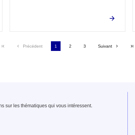
Première page
Précédent
1
2
3
Suivant
e fenêtre
velle fenêtre
dans le presse-papier
ns sur les thématiques qui vous intéressent.