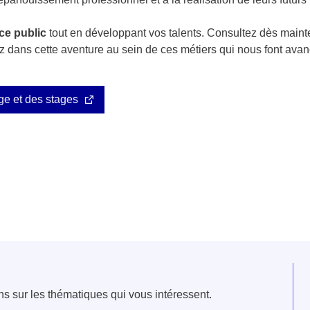
ice public
tout en développant vos talents. Consultez dès mainte
 dans cette aventure au sein de ces métiers qui nous font avan
ge et des stages
e fenêtre
velle fenêtre
dans le presse-papier
ns sur les thématiques qui vous intéressent.