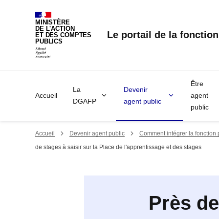
Panneau de gestion des cookies
MINISTÈRE
DE L'ACTION
Le portail de la fonctio
ET DES COMPTES
PUBLICS
Être
La
Devenir
Accueil
agent
DGAFP
agent public
public
Accueil
Devenir agent public
Comment intégrer la fonction
de stages à saisir sur la Place de l'apprentissage et des stages
Près de