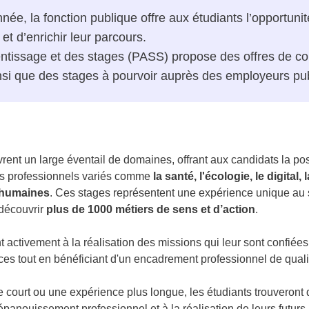
nnée, la fonction publique offre aux étudiants l’opportun
t d’enrichir leur parcours.
entissage et des stages (PASS) propose des offres de co
nsi que des stages à pourvoir auprès des employeurs pub
rent un large éventail de domaines, offrant aux candidats la pos
s professionnels variés comme
la santé, l'écologie, le digita
 humaines
. Ces stages représentent une expérience unique au se
 découvrir
plus de 1000 métiers de sens et d’action
.
t activement à la réalisation des missions qui leur sont confiées
ices tout en bénéficiant d'un encadrement professionnel de quali
e court ou une expérience plus longue, les étudiants trouveront 
 épanouissement professionnel et à la réalisation de leurs futurs