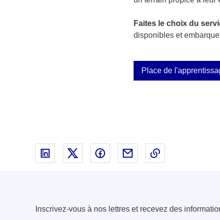
Faites le choix du serv
disponibles et embarquez
Place de l'apprentissa
Partager sur Linked In - nouvelle fenêtre
Partager sur X - nouvelle fenêtre
Partager sur Facebook - nouvell
Partager par email - nou
Copier le lien 
Inscrivez-vous à nos lettres et recevez des informatio