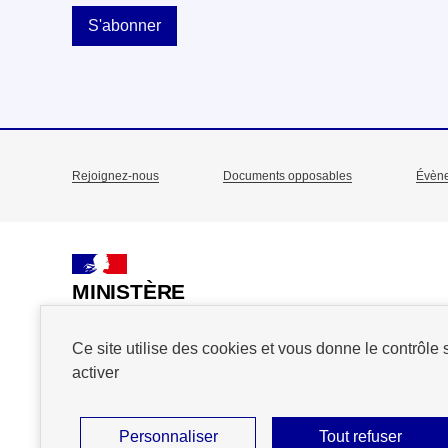
S'abonner
Rejoignez-nous
Documents opposables
Évèn
Menu
Pied
de
MINISTÈRE
DE L'ACTION
page
ET DES COMPTES
Ce site utilise des cookies et vous donne le contrôle
PUBLICS
activer
Personnaliser
Tout refuser