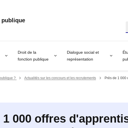
n publique
R
Droit de la
Dialogue social et
Étu
fonction publique
représentation
pub
 publique ?
Actualités sur les concours et les recrutements
Près de 1 000 o
 1 000 offres d'apprenti