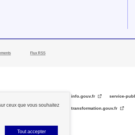
ements
Flux RSS
info.gouv.fr
service-publ
 sur ceux que vous souhaitez
transformation.gouv.fr
Tout accepter