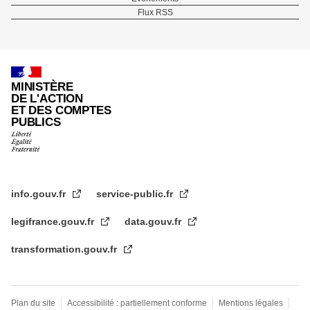
Flux RSS
de
page
MINISTÈRE
DE L'ACTION
ET DES COMPTES
PUBLICS
info.gouv.fr
service-public.fr
legifrance.gouv.fr
data.gouv.fr
transformation.gouv.fr
Plan du site
Accessibilité : partiellement conforme
Mentions légales