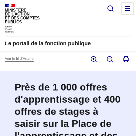
Panneau de gestion des cookies
Recherc
M
MINISTÈRE
DE L'ACTION
ET DES COMPTES
PUBLICS
Le portail de la fonction publique
Voir le fil d’Ariane
Près de 1 000 offres
d'apprentissage et 400
offres de stages à
saisir sur la Place de
l'apprentissage et des