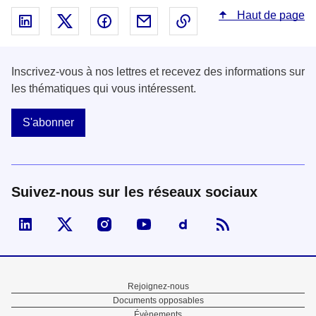
Haut de page
Partager sur Linked In - nouvelle fenêtre
Partager sur X - nouvelle fenêtre
Partager sur Facebook - nouvelle fenêt
Partager par email - nouvelle fe
Copier le lien dans le 
Inscrivez-vous à nos lettres et recevez des informations sur
les thématiques qui vous intéressent.
S'abonner
Suivez-nous sur les réseaux sociaux
Visiter la page Linked In de fonction publique
Visiter la page X de fonction publique
Visiter la page Instagram de fonction p
Visiter la page You Tube de fon
Visiter la page Dailymo
Menu
Rejoignez-nous
Documents opposables
Pied
Évènements