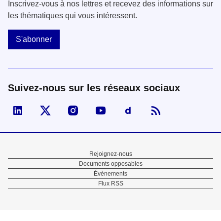
Inscrivez-vous à nos lettres et recevez des informations sur
les thématiques qui vous intéressent.
S'abonner
Suivez-nous sur les réseaux sociaux
Visiter la page Linked In de fonction publique
Visiter la page X de fonction publique
Visiter la page Instagram de fonction p
Visiter la page You Tube de fon
Visiter la page Dailymo
Menu
Rejoignez-nous
Documents opposables
Pied
Évènements
Flux RSS
de
page