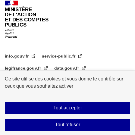
MINISTÈRE
DE L'ACTION
ET DES COMPTES
PUBLICS
info.gouv.fr
service-public.fr
legifrance.gouv.fr
data.gouv.fr
Ce site utilise des cookies et vous donne le contrôle sur
transformation.gouv.fr
ceux que vous souhaitez activer
Plan du site
Accessibilité : partiellement conforme
Mentions légales
Tout accepter
Archive
Statistiques de consultation
Logos
Données personnelles
Tout refuser
Contact
Gestion des cookies