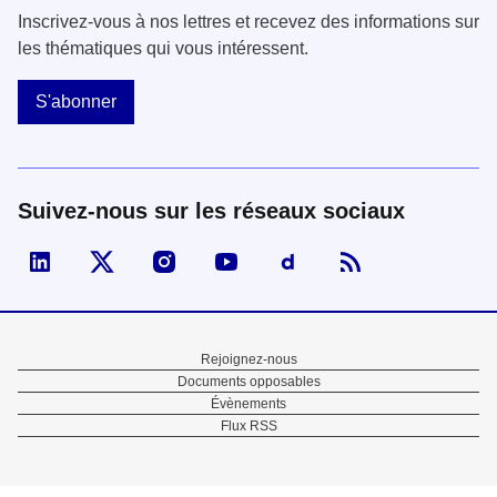
Inscrivez-vous à nos lettres et recevez des informations sur
les thématiques qui vous intéressent.
S'abonner
Suivez-nous sur les réseaux sociaux
Visiter la page Linked In de fonction publique
Visiter la page X de fonction publique
Visiter la page Instagram de fonction p
Visiter la page You Tube de fon
Visiter la page Dailymo
Menu
Rejoignez-nous
Documents opposables
Pied
Évènements
Flux RSS
de
page