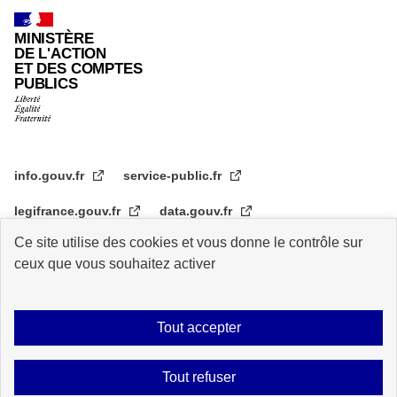
MINISTÈRE
DE L'ACTION
ET DES COMPTES
PUBLICS
info.gouv.fr
service-public.fr
legifrance.gouv.fr
data.gouv.fr
Ce site utilise des cookies et vous donne le contrôle sur
transformation.gouv.fr
ceux que vous souhaitez activer
Plan du site
Accessibilité : partiellement conforme
Mentions légales
Tout accepter
Archive
Statistiques de consultation
Logos
Données personnelles
Tout refuser
Contact
Gestion des cookies