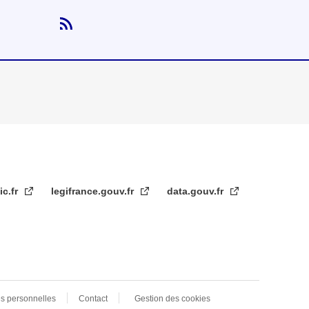
ic.fr
legifrance.gouv.fr
data.gouv.fr
s personnelles
Contact
Gestion des cookies