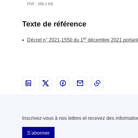
PDF - 396.2 KB
Texte de référence
er
Décret n° 2021-1550 du 1
décembre 2021 portant s
Partager sur Linked In - nouvelle fenêtre
Partager sur X - nouvelle fenêtre
Partager sur Facebook - nouvell
Partager par email - nou
Copier le lien 
Inscrivez-vous à nos lettres et recevez des informatio
S'abonner