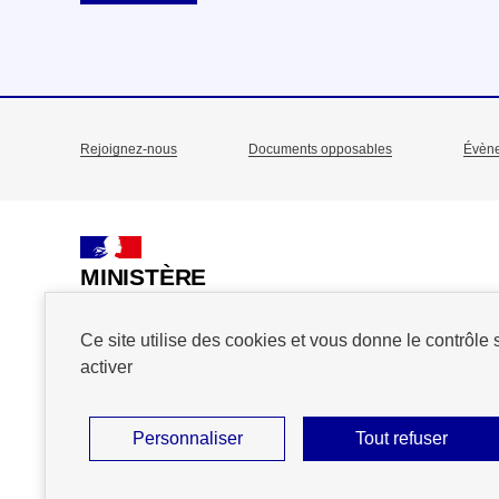
Rejoignez-nous
Documents opposables
Évèn
Menu
Pied
de
MINISTÈRE
DE L'ACTION
page
ET DES COMPTES
Ce site utilise des cookies et vous donne le contrôle
PUBLICS
activer
Personnaliser
Tout refuser
Plan du site
Accessibilité : partiellement conforme
Mention