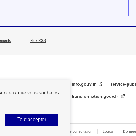
ements
Flux RSS
info.gouv.fr
service-publ
 sur ceux que vous souhaitez
transformation.gouv.fr
Tout accepter
s légales
Archive
Statistiques de consultation
Logos
Donnée