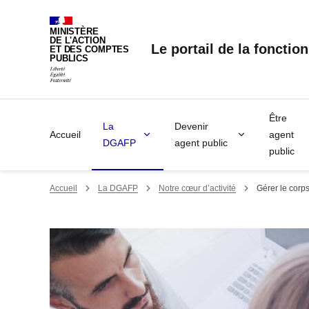
Panneau de gestion des cookies
MINISTÈRE
DE L'ACTION
Le portail de la fonctio
ET DES COMPTES
PUBLICS
Être
La
Devenir
Accueil
agent
DGAFP
agent public
public
Accueil
La DGAFP
Notre cœur d’activité
Gérer le corps