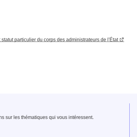
tatut particulier du corps des administrateurs de l'État
e fenêtre
velle fenêtre
dans le presse-papier
ns sur les thématiques qui vous intéressent.