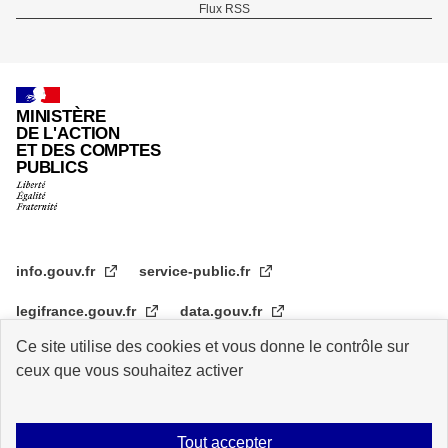
Flux RSS
de
page
MINISTÈRE
DE L'ACTION
ET DES COMPTES
PUBLICS
info.gouv.fr
service-public.fr
legifrance.gouv.fr
data.gouv.fr
Ce site utilise des cookies et vous donne le contrôle sur
transformation.gouv.fr
ceux que vous souhaitez activer
Plan du site
Accessibilité : partiellement conforme
Mentions légales
Tout accepter