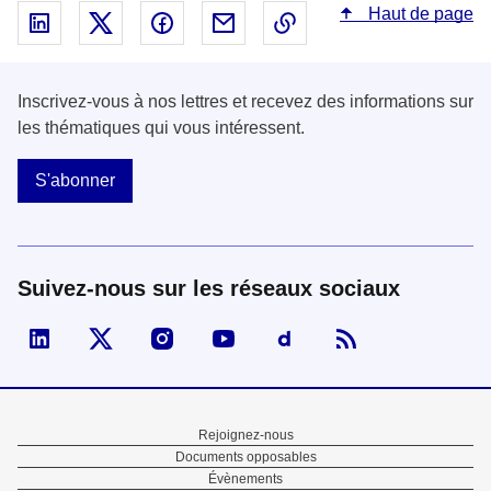
Haut de page
Partager sur Linked In - nouvelle fenêtre
Partager sur X - nouvelle fenêtre
Partager sur Facebook - nouvelle fenêt
Partager par email - nouvelle fe
Copier le lien dans le 
Inscrivez-vous à nos lettres et recevez des informations sur
les thématiques qui vous intéressent.
S'abonner
Suivez-nous sur les réseaux sociaux
Visiter la page Linked In de fonction publique
Visiter la page X de fonction publique
Visiter la page Instagram de fonction p
Visiter la page You Tube de fon
Visiter la page Dailymo
Menu
Rejoignez-nous
Documents opposables
Pied
Évènements