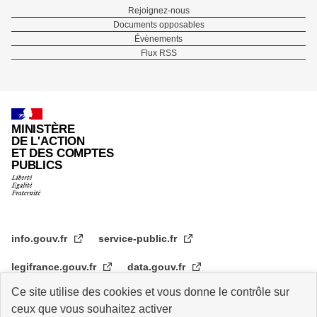
Menu
Rejoignez-nous
Documents opposables
Pied
Évènements
Flux RSS
de
page
MINISTÈRE
DE L'ACTION
ET DES COMPTES
PUBLICS
info.gouv.fr
service-public.fr
legifrance.gouv.fr
data.gouv.fr
Ce site utilise des cookies et vous donne le contrôle sur
transformation.gouv.fr
ceux que vous souhaitez activer