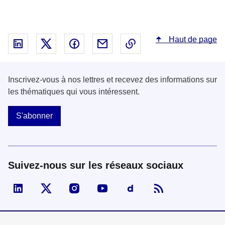
Haut de page
Partager sur Linked In - nouvelle fenêtre
Partager sur X - nouvelle fenêtre
Partager sur Facebook - nouvelle fenêt
Partager par email - nouvelle fe
Copier le lien dans le 
Inscrivez-vous à nos lettres et recevez des informations sur
les thématiques qui vous intéressent.
S'abonner
Suivez-nous sur les réseaux sociaux
Visiter la page Linked In de fonction publique
Visiter la page X de fonction publique
Visiter la page Instagram de fonction p
Visiter la page You Tube de fon
Visiter la page Dailymo