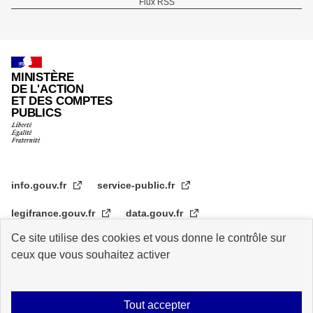
Flux RSS
de
page
MINISTÈRE
DE L'ACTION
ET DES COMPTES
PUBLICS
info.gouv.fr
service-public.fr
legifrance.gouv.fr
data.gouv.fr
Ce site utilise des cookies et vous donne le contrôle sur
transformation.gouv.fr
ceux que vous souhaitez activer
Plan du site
Accessibilité : partiellement conforme
Mentions légales
Tout accepter