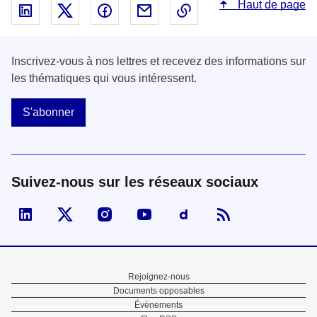
Haut de page
Partager sur Linked In - nouvelle fenêtre
Partager sur X - nouvelle fenêtre
Partager sur Facebook - nouvelle fenêt
Partager par email - nouvelle fe
Copier le lien dans le 
Inscrivez-vous à nos lettres et recevez des informations sur
les thématiques qui vous intéressent.
S'abonner
Suivez-nous sur les réseaux sociaux
Visiter la page Linked In de fonction publique
Visiter la page X de fonction publique
Visiter la page Instagram de fonction p
Visiter la page You Tube de fon
Visiter la page Dailymo
Menu
Rejoignez-nous
Documents opposables
Pied
Évènements