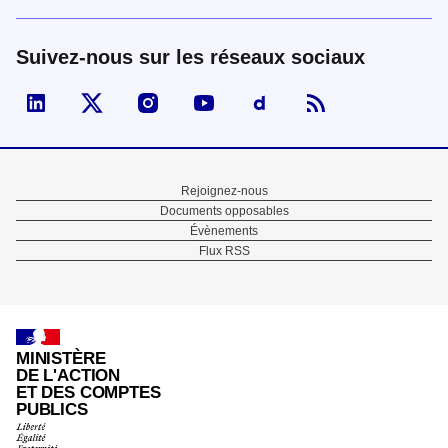
Suivez-nous sur les réseaux sociaux
Visiter la page Linked In de fonction publique
Visiter la page X de fonction publique
Visiter la page Instagram de fonction p
Visiter la page You Tube de fon
Visiter la page Dailymo
Menu
Rejoignez-nous
Documents opposables
Pied
Évènements
Flux RSS
de
page
MINISTÈRE
DE L'ACTION
ET DES COMPTES
PUBLICS