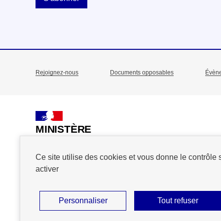
Rejoignez-nous
Documents opposables
Évèn
Menu
Pied
de
MINISTÈRE
DE L'ACTION
page
ET DES COMPTES
Ce site utilise des cookies et vous donne le contrôle
PUBLICS
activer
Personnaliser
Tout refuser
Plan du site
Accessibilité : partiellement conforme
Mention