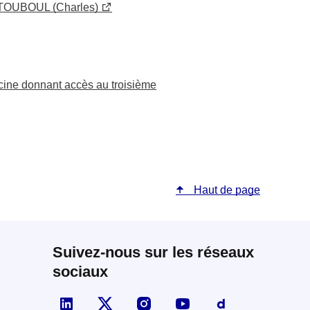
M. TOUBOUL (Charles)
ecine donnant accès au troisième
Haut de page
Suivez-nous sur les réseaux
sociaux
Visiter la page Linked In de fonction publique
Visiter la page X de fonction publique
Visiter la page Instagram de fo
Visiter la page You Tu
Visiter la page