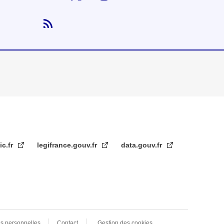
ic.fr
legifrance.gouv.fr
data.gouv.fr
s personnelles
Contact
Gestion des cookies