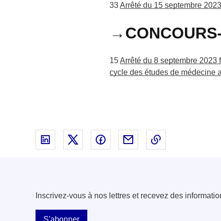
33
Arrêté du 15 septembre 2023 
→CONCOURS-
15
Arrêté du 8 septembre 2023 f
cycle des études de médecine au
Partager sur Linked In - nouvelle fenêtre
Partager sur X - nouvelle fenêtre
Partager sur Facebook - nouvell
Partager par email - nou
Copier le lien 
Inscrivez-vous à nos lettres et recevez des informatio
S'abonner