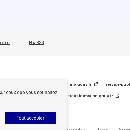
ements
Flux RSS
info.gouv.fr
service-publ
 sur ceux que vous souhaitez
transformation.gouv.fr
Tout accepter
s légales
Archive
Statistiques de consultation
Logos
Donnée