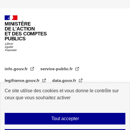
page
MINISTÈRE
DE L'ACTION
ET DES COMPTES
PUBLICS
info.gouv.fr
service-public.fr
legifrance.gouv.fr
data.gouv.fr
Ce site utilise des cookies et vous donne le contrôle sur
transformation.gouv.fr
ceux que vous souhaitez activer
Plan du site
Accessibilité : partiellement conforme
Mentions légales
Tout accepter
Archive
Statistiques de consultation
Logos
Données personnelles