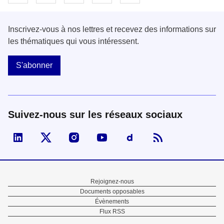
Inscrivez-vous à nos lettres et recevez des informations sur
les thématiques qui vous intéressent.
S'abonner
Suivez-nous sur les réseaux sociaux
Visiter la page Linked In de fonction publique
Visiter la page X de fonction publique
Visiter la page Instagram de fonction p
Visiter la page You Tube de fon
Visiter la page Dailymo
Menu
Rejoignez-nous
Documents opposables
Pied
Évènements
Flux RSS
de