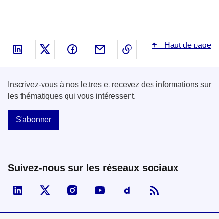
Haut de page
Partager sur Linked In - nouvelle fenêtre
Partager sur X - nouvelle fenêtre
Partager sur Facebook - nouvelle fenêt
Partager par email - nouvelle fe
Copier le lien dans le 
Inscrivez-vous à nos lettres et recevez des informations sur
les thématiques qui vous intéressent.
S'abonner
Suivez-nous sur les réseaux sociaux
Visiter la page Linked In de fonction publique
Visiter la page X de fonction publique
Visiter la page Instagram de fonction p
Visiter la page You Tube de fon
Visiter la page Dailymo