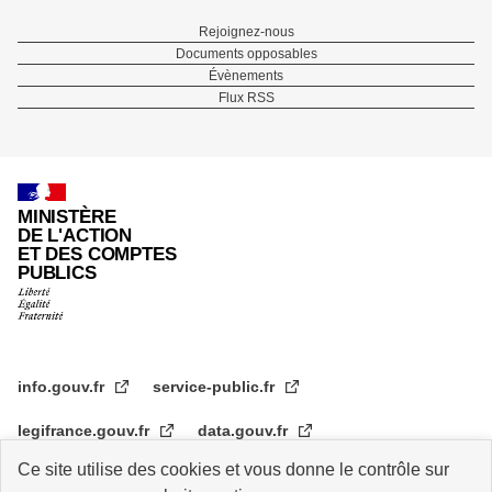
Menu
Rejoignez-nous
Documents opposables
Pied
Évènements
Flux RSS
de
page
MINISTÈRE
DE L'ACTION
ET DES COMPTES
PUBLICS
info.gouv.fr
service-public.fr
legifrance.gouv.fr
data.gouv.fr
Ce site utilise des cookies et vous donne le contrôle sur
transformation.gouv.fr