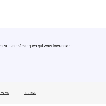
e fenêtre
velle fenêtre
dans le presse-papier
ns sur les thématiques qui vous intéressent.
ements
Flux RSS