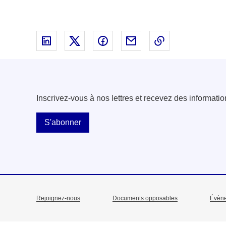
Partager sur Linked In - nouvelle fenêtre
Partager sur X - nouvelle fenêtre
Partager sur Facebook - nouvell
Partager par email - nou
Copier le lien 
Inscrivez-vous à nos lettres et recevez des informatio
S'abonner
Rejoignez-nous
Documents opposables
Évèn
Menu