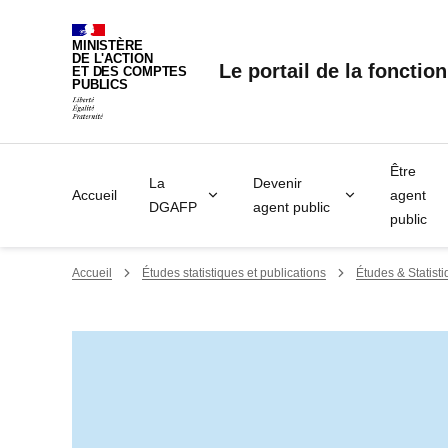
Panneau de gestion des cookies
MINISTÈRE
DE L'ACTION
Le portail de la fonctio
ET DES COMPTES
PUBLICS
Être
La
Devenir
Accueil
agent
DGAFP
agent public
public
Accueil
Études statistiques et publications
Études & Statist