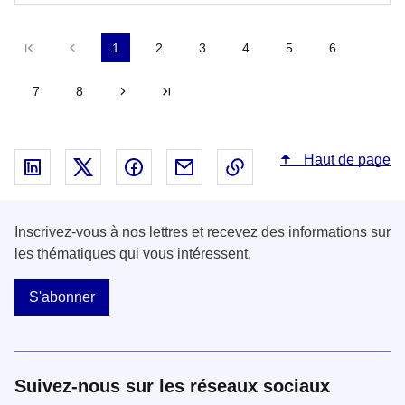
Première page
Précédent
1
2
3
4
5
6
7
8
Suivant
Dernière page
Haut de page
Partager sur Linked In - nouvelle fenêtre
Partager sur X - nouvelle fenêtre
Partager sur Facebook - nouvelle fenêt
Partager par email - nouvelle fe
Copier le lien dans le 
Inscrivez-vous à nos lettres et recevez des informations sur
les thématiques qui vous intéressent.
S'abonner
Suivez-nous sur les réseaux sociaux