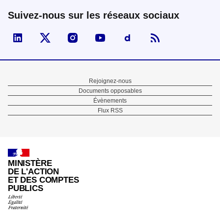
Suivez-nous sur les réseaux sociaux
Visiter la page Linked In de fonction publique
Visiter la page X de fonction publique
Visiter la page Instagram de fonction p
Visiter la page You Tube de fon
Visiter la page Dailymo
Menu
Rejoignez-nous
Documents opposables
Pied
Évènements
Flux RSS
de
page
MINISTÈRE
DE L'ACTION
ET DES COMPTES
PUBLICS