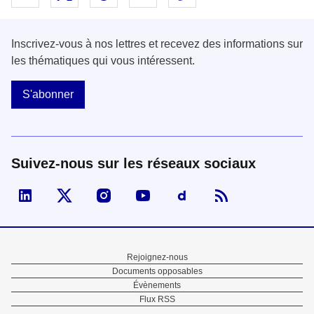
Inscrivez-vous à nos lettres et recevez des informations sur
les thématiques qui vous intéressent.
S'abonner
Suivez-nous sur les réseaux sociaux
Visiter la page Linked In de fonction publique
Visiter la page X de fonction publique
Visiter la page Instagram de fonction p
Visiter la page You Tube de fon
Visiter la page Dailymo
Menu
Rejoignez-nous
Documents opposables
Pied
Évènements
Flux RSS
de