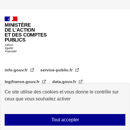
page
MINISTÈRE
DE L'ACTION
ET DES COMPTES
PUBLICS
info.gouv.fr
service-public.fr
legifrance.gouv.fr
data.gouv.fr
Ce site utilise des cookies et vous donne le contrôle sur
transformation.gouv.fr
ceux que vous souhaitez activer
Plan du site
Accessibilité : partiellement conforme
Mentions légales
Tout accepter
Archive
Statistiques de consultation
Logos
Données personnelles