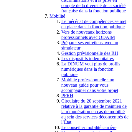
discriminations et à la prise en
compte de la diversité de la société
française dans la fonction publique
Mobilité
Le mécénat de compétences se met
en place dans la fonction publique
Vers de nouveaux horizons
professionnels avec ODAIM
Préparer ses entretiens avec un
simulateur
Gestion prévisionnelle des RH
Les dispositifs indemnitaires
La DINUM veut plus de profils
numériques dans la fonction
publique
Mobilité professionnelle : un
nouveau guide pour vous
accompagner dans votre projet
PFRH
Circulaire du 20 septembre 2021
relative à la garantie de maintien de
la rémunération en cas de mobilité
au sein des services déconcentrés de
l’État
Le conseiller mobilité carrière