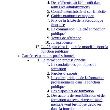
Des référents laïcité bientôt dans
toutes les administrations
Comité interministériel sur la laïcité
Guides pratiques et rapports
Prix de la laïcité de la République
française
La commission "Laïcité et fonction
publique"
Textes de référence
Jurisprudence
Le 23 juin c'est la journée mondiale pour la
fonction publique
Carrière et parcours professionnels
La formation professionnelle
La conduite des politiques de
formation
Paroles d’experts
Le cadre juridique de la formation
professionnelle dans la fonction
publique
Les dispositifs de formation
Des actions de sensibilisation et de
formation au secourisme en santé
mentale vont bientôt se déployer
dans la fonction publique