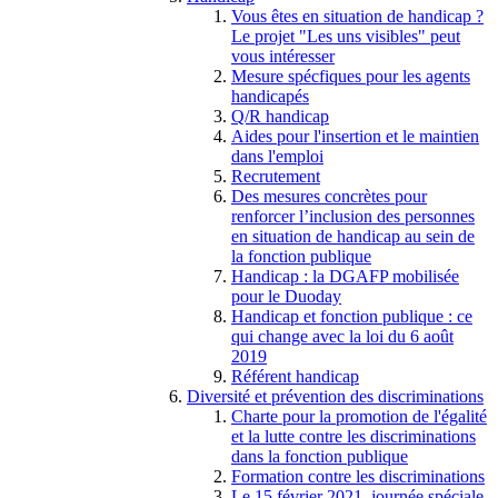
Vous êtes en situation de handicap ?
Le projet "Les uns visibles" peut
vous intéresser
Mesure spécfiques pour les agents
handicapés
Q/R handicap
Aides pour l'insertion et le maintien
dans l'emploi
Recrutement
Des mesures concrètes pour
renforcer l’inclusion des personnes
en situation de handicap au sein de
la fonction publique
Handicap : la DGAFP mobilisée
pour le Duoday
Handicap et fonction publique : ce
qui change avec la loi du 6 août
2019
Référent handicap
Diversité et prévention des discriminations
Charte pour la promotion de l'égalité
et la lutte contre les discriminations
dans la fonction publique
Formation contre les discriminations
Le 15 février 2021, journée spéciale