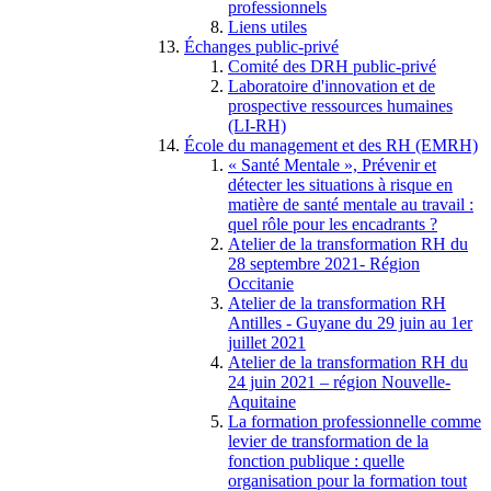
professionnels
Liens utiles
Échanges public-privé
Comité des DRH public-privé
Laboratoire d'innovation et de
prospective ressources humaines
(LI-RH)
École du management et des RH (EMRH)
« Santé Mentale », Prévenir et
détecter les situations à risque en
matière de santé mentale au travail :
quel rôle pour les encadrants ?
Atelier de la transformation RH du
28 septembre 2021- Région
Occitanie
Atelier de la transformation RH
Antilles - Guyane du 29 juin au 1er
juillet 2021
Atelier de la transformation RH du
24 juin 2021 – région Nouvelle-
Aquitaine
La formation professionnelle comme
levier de transformation de la
fonction publique : quelle
organisation pour la formation tout