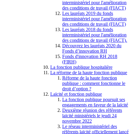
interministériel pour l'amélioration
des conditions de travail (FIACT)
Les lauréats 2019 du fonds
interministériel pour l'amélioration
des conditions de travail (FIACT)
Les lauréats 2018 du fonds
interministériel pour l'amélioration
des conditions de travail (FIACT).
Découvrez les lauréats 2020 du
Fonds d’innovation RH
Fonds d'innovation RH 2018
(FIRH)
La fonction publique hospitalière
La réforme de la haute fonction publique
Réforme de la haute fonction
publique : comment fonctionne le
droit d’option ?
Laïcité et fonction publique
La fonction publique poursuit ses
engagements en faveur de la laïcité
Deuxième réunion des référents
laïcité ministériels le jeudi 24
novembre 2022
Le réseau interministériel des
référents laïcité officiellement lancé