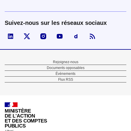
Suivez-nous sur les réseaux sociaux
Visiter la page Linked In de fonction publique
Visiter la page X de fonction publique
Visiter la page Instagram de fonction p
Visiter la page You Tube de fon
Visiter la page Dailymo
Menu
Rejoignez-nous
Documents opposables
Pied
Évènements
Flux RSS
de
page
MINISTÈRE
DE L'ACTION
ET DES COMPTES
PUBLICS