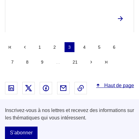
Première page
Précédent
1
2
3
4
5
6
7
8
9
…
21
Suivant
Dernière pag
Haut de page
Partager sur Linked In - nouvelle fenêtre
Partager sur X - nouvelle fenêtre
Partager sur Facebook - nouvelle fenêt
Partager par email - nouvelle fe
Copier le lien dans le 
Inscrivez-vous à nos lettres et recevez des informations sur
les thématiques qui vous intéressent.
S'abonner